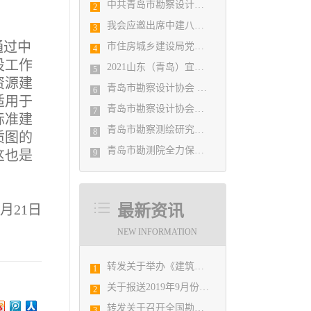
中共青岛市勘察设计协会党支部日前召开民主生活会
2
我会应邀出席中建八局四公司设计管理研究院揭牌仪式
3
通过中
市住房城乡建设局党组书记、局长陈勇调研市勘察设计协会及所属审图机构
4
设工作
2021山东（青岛）宜居博览会盛大开幕
5
资源建
青岛市勘察设计协会 第五届二次会员代表大会纪要
6
适用于
青岛市勘察设计协会党支部召开党史学习教育专题组织生活会
7
标准建
青岛市勘察测绘研究院参加第29届国际制图大会并荣获3项国际大奖
8
质图的
青岛市勘测院全力保障自然灾害普查区县级质检汇交工作
这也是
9
月21日
最新资讯
NEW INFORMATION
转发关于举办《建筑电气与智能化通用规范》 GB55024-2022公益宣贯的通知
1
关于报送2019年9月份勘察设计经济形势月报有关工作的通知
2
转发关于召开全国勘察设计行业庆祝新中国成立70周年大会暨中国勘察设计协会六届二次会员代表大会的通知
3