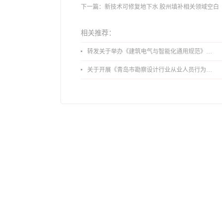
下一篇：
新技术可修复地下水 胶州填补相关领域空白
相关推荐：
转发关于举办《建筑电气与智能化通用规范》 GB55024-2022公益宣贯的通知
关于开展《青岛市勘察设计行业从业人员行为导则》、《青岛市住宅工程设计审查品质提升指引（2026版）》宣贯活动的通知