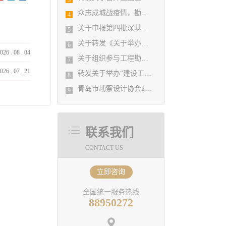
众志成城战疫情，勘察设计行业在行动
4
关于申报第四批深基坑工程专家库的通知
5
关于转发《关于举办《建筑设计防火规范》（GB50016）和《建筑防烟 排烟系统技术标准》GB51251-2017及建设工程消防设计审 查验收管理规定疑难解析答疑培训班的通知》的通知
6
026
.
08
.
04
关于组织参与工程勘察设计行业参与“一带一路”建设专题调研的通知
7
026
.
07
.
21
转发关于举办“建设工程消防设计审查及超限高层建筑工程抗震设防专项审查”的大师讲座的通知
8
青岛市勘察设计协会2021年第一次理事会 关于吸收新会员单位的决定
9
联系我们
CONTACT US
立即咨询
全国统一服务热线
88950272