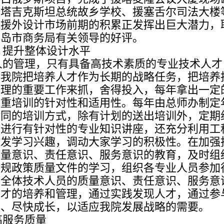
塔吉克斯坦总统故乡学校、援塞舌尔司法大楼
院援外设计市场前期的积累正发挥出巨大潜力，
青岛市商务局有关领导的好评。
，提升整体设计水平
人的管理，只有具备高技术素质的专业技术人才
。我院把培养人才作为长期的战略任务，把培养
管理的重要工作来抓，舍得投入，每年拿出一定
注重培训的针对性和适用性。每年由总师办制定
不同的培训方式，除有计划的送出培训外，定期
总进行有针对性的专业知识讲座，还充分利用工
激发学习兴趣，调动大家学习的积极性。在加强
质量意识、责任意识、服务意识的教育，及时组
法规政策质量文件的学习，组织各专业人员参加
进全体技术人员的质量意识、责任意识、服务意
人才的培养和管理，通过实践发现人才，通过参
出、尽快成长，以适应我院发展战略的需要。
高服务质量