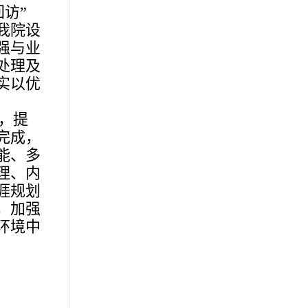
访”
我院设
强与业
处理及
实以优
，提
完成，
能、多
理、内
涯规划
，加强
环境中