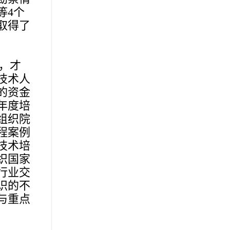
等4个
取得了
，才
技术人
的资金
年度培
组织院
程案例
技术培
织国家
行业交
识的不
与重点