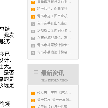
青岛市勘察设计行业民事纠纷调解协调中心正式揭牌成立
2
精准扶贫，你我同行 ——协会荣获全市2018年度脱贫攻坚和扶贫协作先进集体
3
青岛市施工图审查机构第八次联席会议成功举办
4
我市选手在山东省建筑设计BIM技术应用技能竞赛取得佳绩
5
总结
热烈祝贺全国同业协会共庆新中国成立七十周年大会在广州成功举办 我市工程勘察设计行业获得多项荣誉称号
6
，我发
众志成城战疫情，勘察设计行业在行动
7
服务
青岛市勘察设计协会2020年度第一次理事会顺利召开
8
青岛市勘察设计协会陪同市住房和城乡建设局刘波副局长走访调研会员单位
今已
9
设计，
壮大。
，是否
最新资讯
靠的是
NEW INFORMATION
永远是
转发关于举办《建筑电气与智能化通用规范》 GB55024-2022公益宣贯的通知
1
关于转发“关于开展2019山东省勘察设计协会建筑创作展暨第六届山东省优秀建筑设计方案竞赛活动”的通知
2
院领
关于催报11月份勘察设计经济形势月报的通知
3