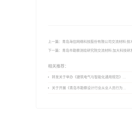
上一篇：
青岛海信网络科技股份有限公司交流材料:技术
下一篇：
青岛市勘察测绘研究院交流材料:加大科技研
相关推荐：
转发关于举办《建筑电气与智能化通用规范》 GB55024-2022公益宣贯的通知
关于开展《青岛市勘察设计行业从业人员行为导则》、《青岛市住宅工程设计审查品质提升指引（2026版）》宣贯活动的通知