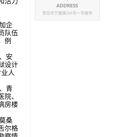
和活力
青岛市宁夏路288号一号楼甲
加企
员队伍
。例
、安
狱设计
专业人
、青
医院、
病房楼
莫桑
舌尔格
勘察情