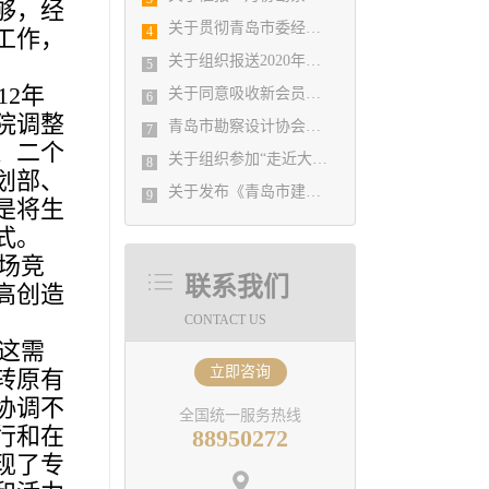
够，经
关于贯彻青岛市委经济运行应急保障指挥部《关于积极发挥行业协会商会作用支持企业复工复产的通知》文件精神的实施意见
4
工作，
关于组织报送2020年度山东省工程建设（勘察设计）优秀QC小组的通知
5
2年
关于同意吸收新会员单位的决定
6
院调整
青岛市勘察设计协会通知
7
、二个
关于组织参加“走近大师系列论坛（第八期）—包赞巴克· 与城市共生的建筑”活动有关事项的通知
8
划部、
关于发布《青岛市建筑工程设计质量提升指引》（2021修订版）的通知
9
是将生
式。
场竞
联系我们
高创造
CONTACT US
这需
立即咨询
转原有
协调不
全国统一服务热线
行和在
88950272
现了专