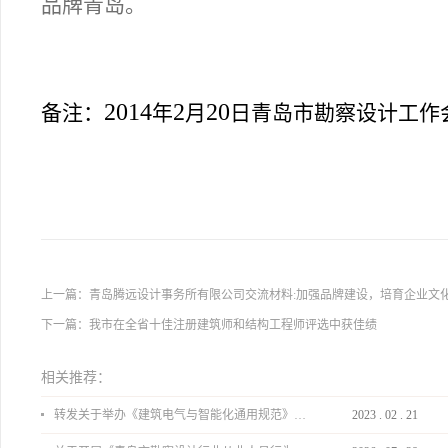
品牌青岛。
2014
2
20
备注：
年
月
日
青岛市勘察设计工作
上一篇：
青岛腾远设计事务所有限公司交流材料:加强品牌建设，培育企业文
下一篇：
我市在全省十佳注册建筑师和结构工程师评选中获佳绩
相关推荐：
转发关于举办《建筑电气与智能化通用规范》 GB55024-2022公益宣贯的通知
2023
.
02
.
21