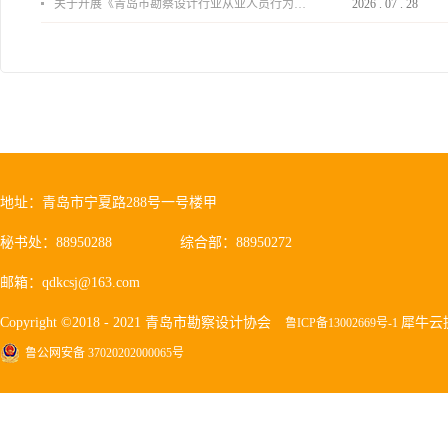
关于开展《青岛市勘察设计行业从业人员行为导则》、《青岛市住宅工程设计审查品质提升指引（2026版）》宣贯活动的通知
2026
.
07
.
28
地址：青岛市宁夏路288号一号楼甲
秘书处：88950288
综合部：88950272
邮箱：qdkcsj@163.com
Copyright ©2018 - 2021 青岛市勘察设计协会
犀牛云
鲁ICP备13002669号-1
鲁公网安备 37020202000065号