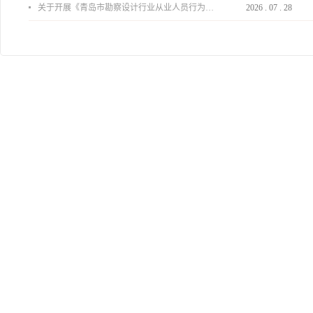
关于开展《青岛市勘察设计行业从业人员行为导则》、《青岛市住宅工程设计审查品质提升指引（2026版）》宣贯活动的通知
2026
.
07
.
28