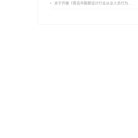
关于开展《青岛市勘察设计行业从业人员行为导则》、《青岛市住宅工程设计审查品质提升指引（2026版）》宣贯活动的通知