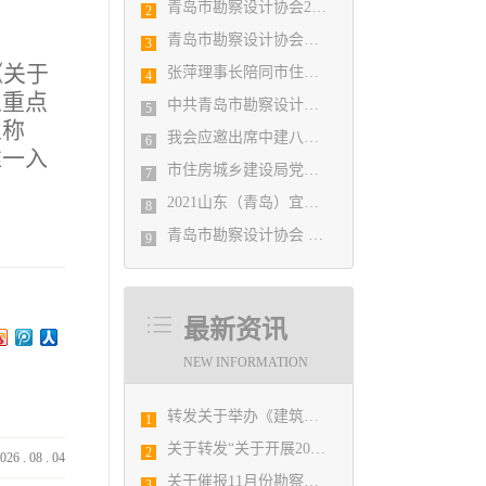
青岛市勘察设计协会2020年度第一次理事会顺利召开
2
青岛市勘察设计协会陪同市住房和城乡建设局刘波副局长走访调研会员单位
3
《关于
张萍理事长陪同市住房和城乡建设局赴陇南开展东西部扶贫协作工作
4
业重点
中共青岛市勘察设计协会党支部日前召开民主生活会
5
业称
我会应邀出席中建八局四公司设计管理研究院揭牌仪式
6
唯一入
市住房城乡建设局党组书记、局长陈勇调研市勘察设计协会及所属审图机构
7
2021山东（青岛）宜居博览会盛大开幕
8
青岛市勘察设计协会 第五届二次会员代表大会纪要
9
最新资讯
NEW INFORMATION
转发关于举办《建筑电气与智能化通用规范》 GB55024-2022公益宣贯的通知
1
关于转发“关于开展2019山东省勘察设计协会建筑创作展暨第六届山东省优秀建筑设计方案竞赛活动”的通知
2
026
.
08
.
04
关于催报11月份勘察设计经济形势月报的通知
3