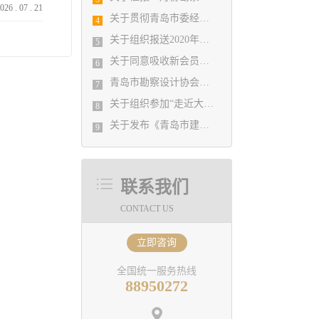
026
.
07
.
21
关于贯彻青岛市委经济运行应急保障指挥部《关于积极发挥行业协会商会作用支持企业复工复产的通知》文件精神的实施意见
4
关于组织报送2020年度山东省工程建设（勘察设计）优秀QC小组的通知
5
关于同意吸收新会员单位的决定
6
青岛市勘察设计协会通知
7
关于组织参加“走近大师系列论坛（第八期）—包赞巴克· 与城市共生的建筑”活动有关事项的通知
8
关于发布《青岛市建筑工程设计质量提升指引》（2021修订版）的通知
9
联系我们
CONTACT US
立即咨询
全国统一服务热线
88950272