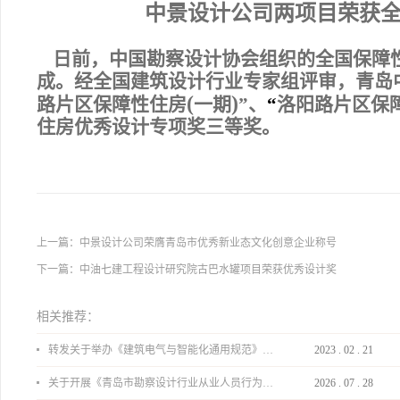
中景设计公司
两项目荣获
日前，中国勘察设计协会组织的全国保障
成。经全国建筑设计行业专家组评审，青岛
(
)
路片区保障性住房
一期
”、
“
洛阳路片区保
住房优秀设计专项奖三等奖。
上一篇：
中景设计公司荣膺青岛市优秀新业态文化创意企业称号
下一篇：
中油七建工程设计研究院古巴水罐项目荣获优秀设计奖
相关推荐：
转发关于举办《建筑电气与智能化通用规范》 GB55024-2022公益宣贯的通知
2023
.
02
.
21
关于开展《青岛市勘察设计行业从业人员行为导则》、《青岛市住宅工程设计审查品质提升指引（2026版）》宣贯活动的通知
2026
.
07
.
28