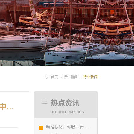
首页
→
行业新闻
→
行业新闻
热点资讯
市城乡建设委全面开展房建和市政领域勘察设计行业安全生产集中检查
HOT INFORMATION
精准扶贫，你我同行 ——协会荣获全市2018年度脱贫攻坚和扶贫协作先进集体
1