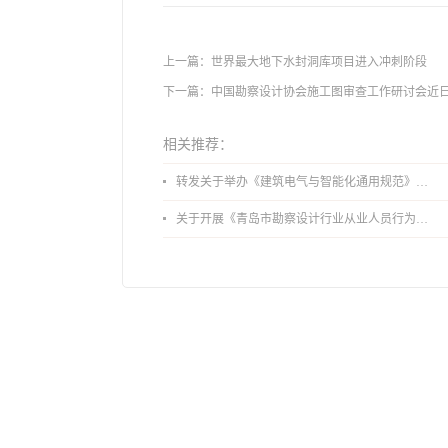
上一篇：
世界最大地下水封洞库项目进入冲刺阶段
下一篇：
中国勘察设计协会施工图审查工作研讨会近
相关推荐：
转发关于举办《建筑电气与智能化通用规范》 GB55024-2022公益宣贯的通知
关于开展《青岛市勘察设计行业从业人员行为导则》、《青岛市住宅工程设计审查品质提升指引（2026版）》宣贯活动的通知