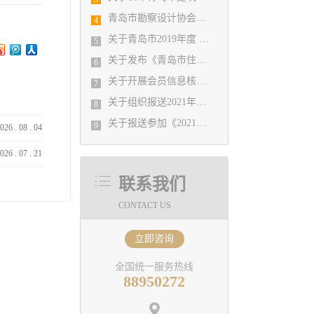
青岛市勘察设计协会暨施工图审查公司2019年度工作总结会议顺利召开
4
关于青岛市2019年度 优秀企业、优秀企业管理者、先进工作者评选结果公示的通知
5
关于发布《青岛市住宅设计质量提升指引》 的通知
6
关于开展会员信息核对工作的通知
7
关于组织报送2021年度山东省工程建设（勘察设计） 优秀QC小组的通知
8
关于报送参加《2021年度山东省优秀工程勘察设计成果竞赛》有关事宜的通知
9
026
.
08
.
04
026
.
07
.
21
联系我们
CONTACT US
立即咨询
全国统一服务热线
88950272