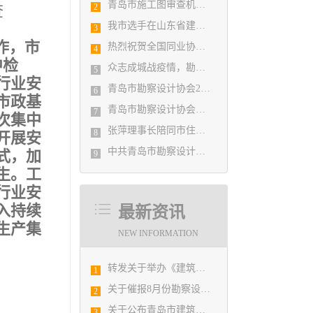
青岛市施工图审查机构第八次联席会议成功举办
查
2
我市选手在山东省建筑设计BIM技术应用技能竞赛取得佳绩
3
作，市
热烈祝贺全国同业协会共庆新中国成立七十周年大会在广州成功举办 我市工程勘察设计行业获得多项荣誉称号
4
中检
众志成城战疫情，勘察设计行业在行动
5
行业安
青岛市勘察设计协会2020年度第一次理事会顺利召开
6
市政基
青岛市勘察设计协会陪同市住房和城乡建设局刘波副局长走访调研会员单位
7
次集中
张萍理事长陪同市住房和城乡建设局赴陇南开展东西部扶贫协作工作
8
开展安
中共青岛市勘察设计协会党支部日前召开民主生活会
式，加
9
生。工
行业安
入持续
最新资讯
生产集
NEW INFORMATION
转发关于举办《建筑电气与智能化通用规范》 GB55024-2022公益宣贯的通知
1
关于催报8月份勘察设计经济形势月报的通知
2
关于公布青岛市建筑设计BIM技术应用技能选拔赛获奖结果的通知
3