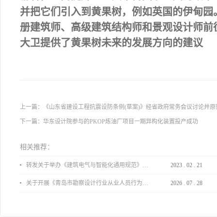
并把它们引入到黄果树，例如英国的伊甸园
册建筑师、高级建筑结构师和景观设计师前
大卫提供了黄果树未来的发展方向的建议
上一篇：
《山东省建设工程抗震设防条例(草案)》经省政府常务会议讨论并原
下一篇：
华东设计院参与的PKOP炼油厂项目一期异构化装置投产成功
相关推荐：
转发关于举办《建筑电气与智能化通用规范》 GB55024-2022公益宣贯的通知
2023
.
02
.
21
关于开展《青岛市勘察设计行业从业人员行为导则》、《青岛市住宅工程设计审查品质提升指引（2026版）》宣贯活动的通知
2026
.
07
.
28