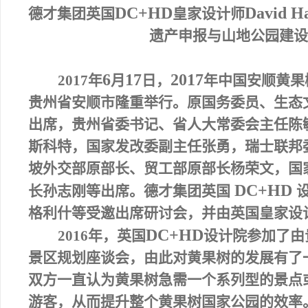
DC+HD
David H
德才集团英国
皇家设计师
遗产申报与山地公园建设
6
17
2017
2017
年
月
日
，
年中国安顺黄果
贵州省安顺市隆重举行。原国务委员、生态
出席，贵州省委书记、省人大常委会主任陈
斯科特，国家发改委副主任张勇，瑞士联邦
坡外交部原部长、贸工部原部长杨荣文，国
DC+HD
长孙志刚等出席。德才集团英国
格利什等受邀出席研讨会，并由英国皇家设
DC+HD
2016
年，英国
设计院参加了由
景区规划座谈会，由此对黄果树的发展有了
双方一直认为黄果树急需一个系列型的景点
游客，从而提升整个黄果树国家公园的效率