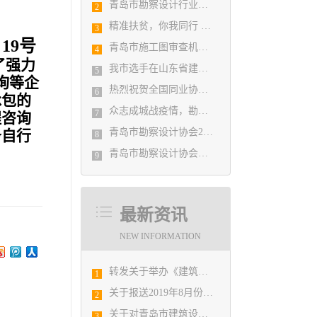
青岛市勘察设计行业民事纠纷调解协调中心正式揭牌成立
2
精准扶贫，你我同行 ——协会荣获全市2018年度脱贫攻坚和扶贫协作先进集体
3
〕
19
号
青岛市施工图审查机构第八次联席会议成功举办
4
了强力
我市选手在山东省建筑设计BIM技术应用技能竞赛取得佳绩
5
询等企
热烈祝贺全国同业协会共庆新中国成立七十周年大会在广州成功举办 我市工程勘察设计行业获得多项荣誉称号
6
承包的
众志成城战疫情，勘察设计行业在行动
7
程咨询
青岛市勘察设计协会2020年度第一次理事会顺利召开
务自行
8
青岛市勘察设计协会陪同市住房和城乡建设局刘波副局长走访调研会员单位
9
最新资讯
NEW INFORMATION
转发关于举办《建筑电气与智能化通用规范》 GB55024-2022公益宣贯的通知
1
关于报送2019年8月份勘察设计经济形势月报有关工作的通知
2
关于对青岛市建筑设计BIM技术应用技能竞赛选拔赛获奖结果的公示
3