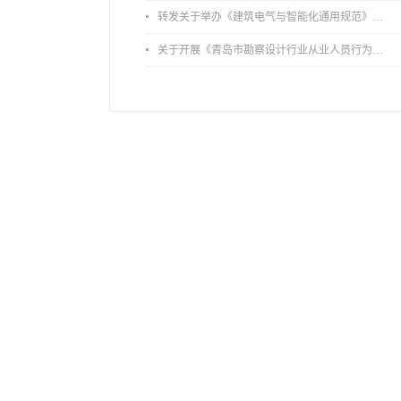
转发关于举办《建筑电气与智能化通用规范》 GB55024-2022公益宣贯的通知
关于开展《青岛市勘察设计行业从业人员行为导则》、《青岛市住宅工程设计审查品质提升指引（2026版）》宣贯活动的通知