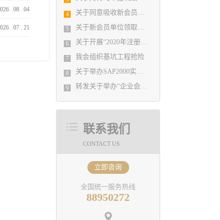
026
.
08
.
04
关于同意吸收新会员单位的决定
4
关于新会员单位领取会员名牌的通知
026
.
07
.
21
5
关于开展“2020年注册土木（岩土）工程师继续教育（选修课）暨勘察设计单位技术骨干培训班”的通知
6
我会组织基坑工程抢险
7
关于举办SAP2000实例操作培训活动的通知
8
转发关于举办“企业会计准则新变化与税收新政策解读、工程助察设计企业收入确认与成本处理实务操作与税务全面筹划培训班”的通知
9
联系我们
CONTACT US
立即咨询
全国统一服务热线
88950272