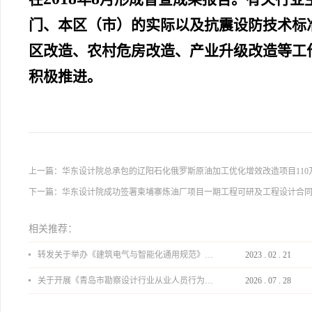
门、本区（市）的实际以及抗震设防技术标
区改造、农村危房改造、产业升级改造等工
积极推进。
上一篇：
华东设计院总承包的辽阳石化俄罗斯原油加工优化增效改造项目110
下一篇：
华东设计院成功签署柬埔寨炼油厂项目一期工程可研及工程设计合
相关推荐：
转发关于举办《建筑电气与智能化通用规范》 GB55024-2022公益宣贯的通知
2023
.
02
.
21
关于开展《青岛市勘察设计行业从业人员行为导则》、《青岛市住宅工程设计审查品质提升指引（2026版）》宣贯活动的通知
2026
.
07
.
28