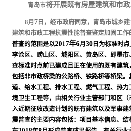
将开展既有房屋建筑和市政
青岛市
7
8
月
日
，经市政府同意，青岛市城乡建
建筑和市政工程抗震性能普查鉴定加固工作
201
7
年
6
30
普查的范围是以
月
日为标准时点
李沧区、崂山区、城阳区、黄岛区、即墨市
查标准时点前已建成且正在使用的既有建筑
包括非市政桥梁的公路桥、铁路桥等桥梁。
道、给水工程、排水工程、燃气工程、热力
境卫生工程等，由相关行业主管部门和区（
入近期征收改造计划的既有建筑以及军事建
震普查的主要内容包括：项目基本信息、结
2018
8
在
年
月形成普查成果报告。有关行业