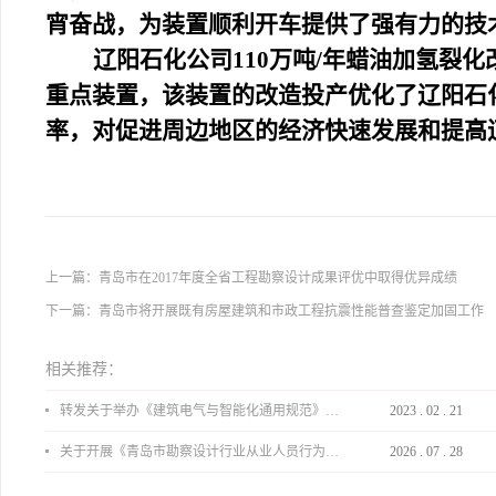
宵奋战，为装置顺利开车提供了强有力的技
辽阳石化公司110万吨/年蜡油加氢裂化
重点装置，该装置的改造投产优化了辽阳石
率，对促进周边地区的经济快速发展和提高
上一篇：
青岛市在2017年度全省工程勘察设计成果评优中取得优异成绩
下一篇：
青岛市将开展既有房屋建筑和市政工程抗震性能普查鉴定加固工作
相关推荐：
转发关于举办《建筑电气与智能化通用规范》 GB55024-2022公益宣贯的通知
2023
.
02
.
21
关于开展《青岛市勘察设计行业从业人员行为导则》、《青岛市住宅工程设计审查品质提升指引（2026版）》宣贯活动的通知
2026
.
07
.
28