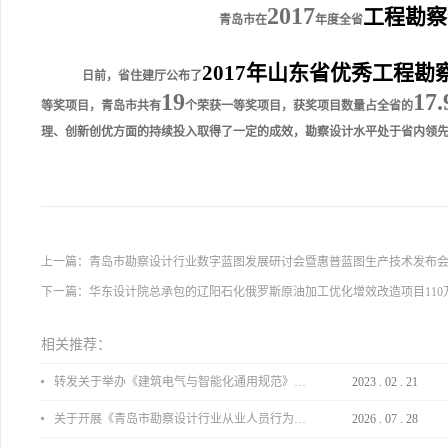
2017
工程勘察
青岛市在
年度全省
2017
年山东省优秀工程勘
日前，省住建厅公布了
19
17
等奖项目，青岛市共有
个荣获一等奖项目，获奖项目数量占全省的
理、创新创优方面的持续投入取得了一定的成效，勘察设计水平处于省内领
上一篇：
青岛市勘察设计行业数字蓝图发展研讨会暨惠普蓝图生产技术发布
下一篇：
华东设计院总承包的辽阳石化俄罗斯原油加工优化增效改造项目110
相关推荐：
转发关于举办《建筑电气与智能化通用规范》 GB55024-2022公益宣贯的通知
2023
.
02
.
21
关于开展《青岛市勘察设计行业从业人员行为导则》、《青岛市住宅工程设计审查品质提升指引（2026版）》宣贯活动的通知
2026
.
07
.
28