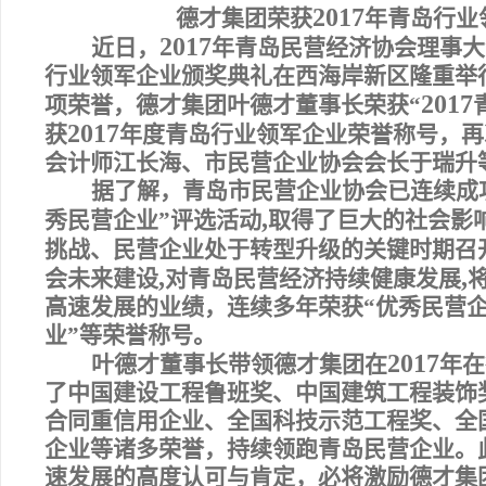
2017
德才集团荣获
年青岛行业
2017
近日，
年青岛民营经济协会理事大
行业领军企业颁奖典礼在西海岸新区隆重举
2017
项荣誉，德才集团叶德才董事长荣获“
2017
获
年度青岛行业领军企业荣誉称号，再
会计师江长海、市民营企业协会会长于瑞升
据了解，青岛市民营企业协会已连续成
,
秀民营企业”评选活动
取得了巨大的社会影
挑战、民营企业处于转型升级的关键时期召
,
,
会未来建设
对青岛民营经济持续健康发展
高速发展的业绩，连续多年荣获“优秀民营企
业”等荣誉称号。
2017
叶德才董事长带领德才集团在
年在
了中国建设工程鲁班奖、中国建筑工程装饰
合同重信用企业、全国科技示范工程奖、全
企业等诸多荣誉，持续领跑青岛民营企业。
速发展的高度认可与肯定，必将激励德才集