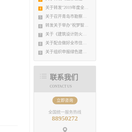
关于转发“2019年度全国建筑设计创新创优大会暨全国优秀建筑设计展示交流会”的通知
4
关于召开青岛市勘察设计协会 二О二О年度第一次理事会的通知
5
转发关于举办“祝梦智慧分享系列——复杂高层、商业综合体、大空间建筑暖通空调设计案例及新技术应用交流会”的通知
6
关于《建筑设计防火规范》和《建筑防烟排烟系统技术标准》规范培训班紧急补充通知
7
关于配合做好全市住建系统各行业企业工会 基本情况摸底调查的通知
8
关于组织申报绿色建材专家委员会专家的通知
9
联系我们
CONTACT US
立即咨询
全国统一服务热线
88950272