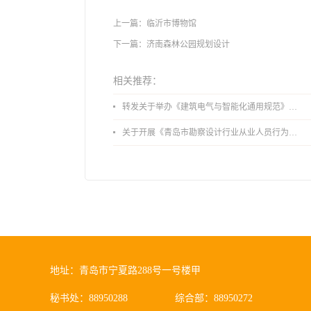
上一篇：
临沂市博物馆
下一篇：
济南森林公园规划设计
相关推荐：
转发关于举办《建筑电气与智能化通用规范》 GB55024-2022公益宣贯的通知
关于开展《青岛市勘察设计行业从业人员行为导则》、《青岛市住宅工程设计审查品质提升指引（2026版）》宣贯活动的通知
地址：青岛市宁夏路288号一号楼甲
秘书处：88950288
综合部：88950272