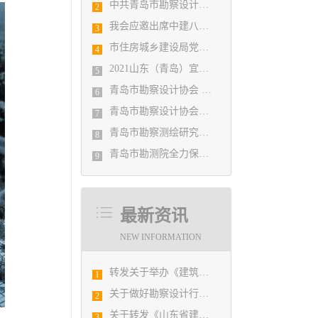
中共青岛市勘察设计协会党支部日前召开民主生活会
2
我会应邀出席中建八局四公司设计管理研究院揭牌仪式
3
市住房城乡建设局党组书记、局长陈勇调研市勘察设计协会及所属审图机构
4
2021山东（青岛）宜居博览会盛大开幕
5
青岛市勘察设计协会 第五届二次会员代表大会纪要
6
青岛市勘察设计协会党支部召开党史学习教育专题组织生活会
7
青岛市勘察测绘研究院参加第29届国际制图大会并荣获3项国际大奖
8
青岛市勘测院全力保障自然灾害普查区县级质检汇交工作
9
最新资讯
NEW INFORMATION
转发关于举办《建筑电气与智能化通用规范》 GB55024-2022公益宣贯的通知
1
关于做好勘察设计行业第9号台风“利奇马” 防御工作的通知
2
关于转发《山东省建筑设计BIM技术应用技能竞赛的预备通知》的通知
3