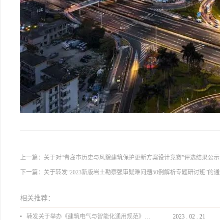
上一篇：
关于对“青岛市历史与风貌建筑保护更新方案设计竞赛”评选结果公
下一篇：
关于转发“2023新版岩土勘察强审疑难问题50例解析专题研讨班”的
相关推荐：
转发关于举办《建筑电气与智能化通用规范》 GB55024-2022公益宣贯的通知
2023
.
02
.
21