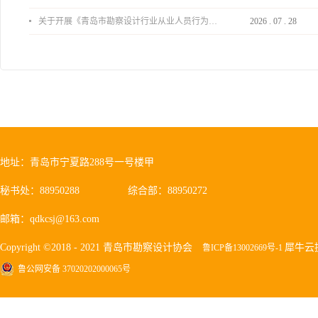
关于开展《青岛市勘察设计行业从业人员行为导则》、《青岛市住宅工程设计审查品质提升指引（2026版）》宣贯活动的通知
2026
.
07
.
28
地址：青岛市宁夏路288号一号楼甲
秘书处：88950288
综合部：88950272
邮箱：qdkcsj@163.com
Copyright ©2018 - 2021 青岛市勘察设计协会
犀牛云
鲁ICP备13002669号-1
鲁公网安备 37020202000065号