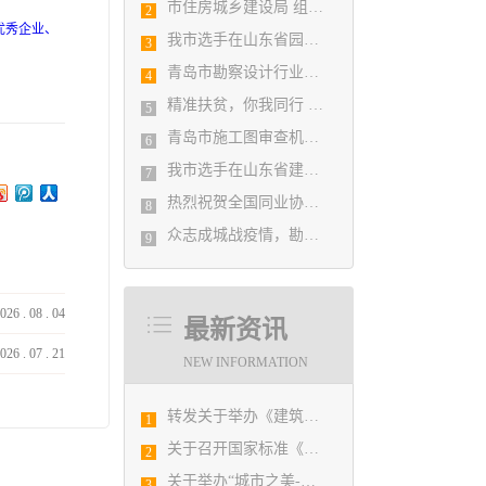
市住房城乡建设局 组织设计人员能力提升培训会
2
优秀企业、
我市选手在山东省园林景观设计创意职业技能竞赛中勇夺佳绩
3
青岛市勘察设计行业民事纠纷调解协调中心正式揭牌成立
4
精准扶贫，你我同行 ——协会荣获全市2018年度脱贫攻坚和扶贫协作先进集体
5
青岛市施工图审查机构第八次联席会议成功举办
6
我市选手在山东省建筑设计BIM技术应用技能竞赛取得佳绩
7
热烈祝贺全国同业协会共庆新中国成立七十周年大会在广州成功举办 我市工程勘察设计行业获得多项荣誉称号
8
众志成城战疫情，勘察设计行业在行动
9
026
.
08
.
04
最新资讯
026
.
07
.
21
NEW INFORMATION
转发关于举办《建筑电气与智能化通用规范》 GB55024-2022公益宣贯的通知
1
关于召开国家标准《绿色建筑评价标准》（GB/T 50378-2019）宣贯培训会议的通知
2
关于举办“城市之美-设计赋能城市发展”活动的通知
3