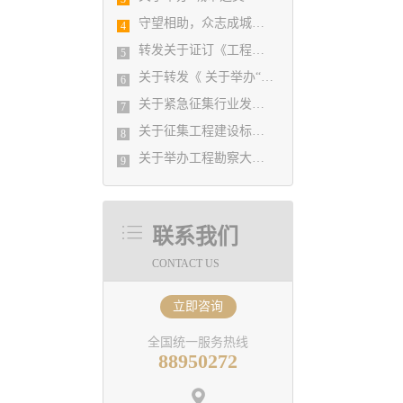
守望相助，众志成城！ 协会携手相关软件企业为行业提供 在家办公免费软件
4
转发关于证订《工程勘察设计行业年度发展研究报告（2019）》的通知
5
关于转发《 关于举办“城镇老旧小区改造规划设计实务培训班”的通知 》的通知
6
关于紧急征集行业发展图片素材的通知
7
关于征集工程建设标准实施情况及意见的通知
8
关于举办工程勘察大师讲堂活动的通知
9
联系我们
CONTACT US
立即咨询
全国统一服务热线
88950272