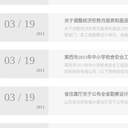
址 莱西市济南中路101号 项目名称
03
/
19
关于调整经济形势月报表和报送
点 莱西市济南中路101号（青岛路
关于调整经济形势月报表和报送2月
顷，勘察总进尺约为130米（结算时
2013
管部门，各工程勘察设计单位，各施
9105平方米的塑胶操场；校园绿
号 西发改复[2013]2号 招标内
的条件 1、投标人具有工程勘察综
为进一步做好经济形势分析工作，
质； 2、项目负责人为投标单位正
03
/
19
莱西市2013年中小学校舍安
（青建办字〔2012〕2号）的规定
联合体报名; 4、 企业法人三年
莱西市2013年中小学校舍安全
月份经济形势月报有关事项通知如
证明为准）。 三、同类工程界定： 
2013
招标股份有限公司（以下简称招标代理
势月报表的格式进行局部调整，调整
标段说明：无。 五、报名要求： 有意参
额”分为“单位实交国税额”和“单
市注册的所有本地工程勘察设计单
体育局委托，对其2013年中小学
设计单位、施工图设计审查机构。
03
/
19
省住建厅关于公布全省勘察设
进行招标。一、 项目名称：莱西市2
详见附件1。新增单位可电话联系
山东省住房和城乡建设厅关于公布
内容： 8所中小学校舍拆除重建项
设计经济形势月报表按附件3、4执
2013
续设计的服务；施工图规划设计项目总拆
月份月报的统计时段为2012年12月20日
以实际设计数据为准）。施工图纸设计
各单位须在2月20日至24日期间
方米） 1、一中南校综合楼约573
的人员为主承接和完成的经济类数