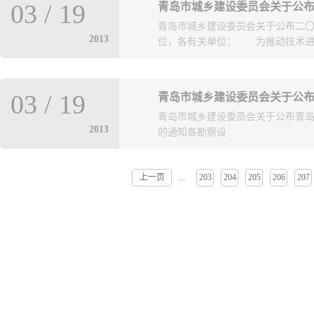
400平方米 本项目预算价人民币约
机构的情况。 ...
03
/
19
青岛市城乡建设委员会关于公
册且具有独立法人资格； 2、具有
青岛市城乡建设委员会关于公布二
质； 3、项目负责人具有一级注
2013
位，各有关单位： 为推动技术进步
只能投一个标段；一个投标单位可以投
的勘察设计质量和水平，市城乡建
03
/
19
青岛市城乡建设委员会关于公
工程勘察设计评选委员会对申报项
青岛市城乡建设委员会关于
工程勘察设计项目共确定一等奖 43
2013
的通知各勘察设...
位和个人珍惜荣誉，再接再厉，坚
做出贡献。 附件：青岛市二○一二年
写。下载方法：安装了下载工具的
上一页
203
204
205
206
207
...
计单位，各有关单位： 为落实“率
未安装下载工具的，可使用鼠标右键选
市”的宏伟目标，加快建设“美丽青
可
国土资源和房屋管理局、市规划局
..
到参赛作品226项，经专家评选委
奖9个，铜奖19个，优秀奖16个
安置用房规划设计时，应结合实际
房规划设计时，应在尊重群众意愿
批时应优先考虑获奖规划设计方案
乡建设发展做出贡献。 附件：青