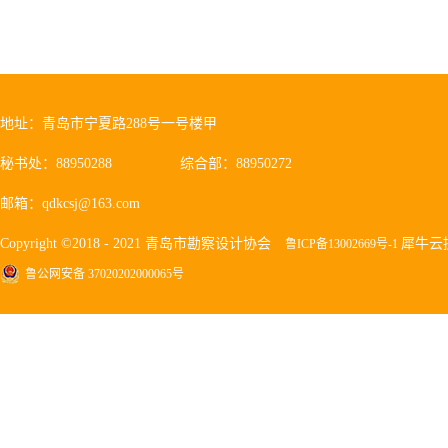
格式，请下载填写。下载方法：安
工具进行下载；未安装下载工具的，
“.xls”即
...
地址：青岛市宁夏路288号一号楼甲
秘书处：88950288
综合部：88950272
邮箱：qdkcsj@163.com
Copyright ©2018 - 2021 青岛市勘察设计协会
犀牛云
鲁ICP备13002669号-1
鲁公网安备 37020202000065号