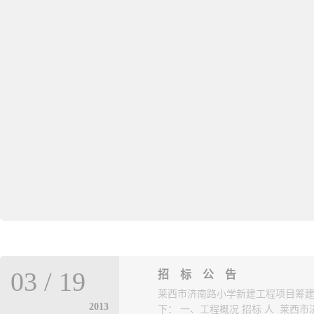
03
/
19
招 标 公 告
莱西市济南路小学新建工程项目筹
2013
下： 一、工程概况 招标 人 莱西市济