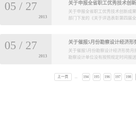
监测检测、运营维护、震后评估、
05
/
27
关于申报全省职工优秀技术创
能够按照规定及时提报5月份勘察设
历史建筑物抗震加固和保护、防灾
关于申报全省职工优秀技术创新成果
位未按时报送，名单详见附件，我
建筑材料、隔震技术、消能减震技
2013
部门下发的《关于评选表彰第四届全省
加强工程勘察设计行业统计工作的通知
委将组织进行发布、培训和宣贯等
录按规定扣减相应分数，并给予通
为新技术的研发、应用、推广和完善
联系部门：市城乡建设委规划设计处，
位和工程抗震相关的新技术总结后
果的通知》转发给你们，请符合条件
勘察设计经济形势月报的单位名单 
也可以随时申报。报送方式为发送
05
/
27
关于催报5月份勘察设计经济形
处，澳门路121号甲912房间。 联
势月报的单位名单 企业统计编号-企
后，将图片格式的材料电子版连同可
关于催报5月份勘察设计经济形势月报
届全省职工优秀技术创新
评。104-山东意林建筑规划设计研
54253973@163.com。有
2013
勘察设计单位没有按照规定时间报送5
公司-诚信记录扣5分，通报批评。1
织对申报材料进行核实、汇总和筛
212-青岛中源电力电气有限公司-诚
勘察设计信息网等相关网站上...
记录扣10分，通报批评。803-青
上一页
194
195
196
197
198
...
作有关事项通知如下：一、相关单位要
数据。逾期不报，将按相关规定给
的通知》（青建办字[2012]2号
第二次以后的每次扣10分，并给予
管理条例》第五十三条规定进行处
通知。 联系部门：青岛市城乡建设委
报送5月份经济形势月
日 附件： 截止5月27日未报送5月