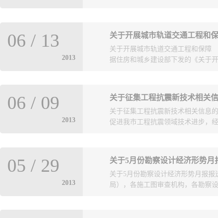
（建设局），省直有关单位： 根
06
/
13
关于开展城市轨道交通工程和
构工程师继续教育必修课教材（之
关于开展城市轨道交通工程和保
导意见》及《山东省注册结构工程
2013
据住房和城乡建设部下发的《关于开展
育报名情况，经研究定于2013年7
（第六期）培训班。现将培训班有关
题；2、土木工程施工新技术；3、
市轨道交通工程和保障性安居工程质量
改造技术。二、培训时间、地点 培
06
/
09
关于征集工程抗震新技术相关
号）的通知要求，将于6月至7月开
附路线图）；培训时间：2013年7月2
关于征集工程抗震新技术相关信息
事项通知转发给你们，请各有关部
8616178；注册中心电话：0531-870
2013
促进我市工程抗震领域技术进步，经研
居工程质量安全监督执法检查有关事项
心网址：www.ljzc.net 。 
经发现将严肃处理；如有通知无故
训结束时进行培训测试。凡考勤登记
组织编制《青岛市工程抗震新技术
未在注册中心网上报名及通知...
05
/
29
关于5月份勘察设计经济形势月
用。现就征集工程抗震新技术信息
关于5月份勘察设计经济形势月报报
（以下简称《指南》）拟收录的内
2013
局），各施工图审查机构，各勘察设计单
专有技术和其他（1、自主创新，包
应用创新，包括工程实例、应用案
工程，涵盖新建、改建和扩建工程
年5月份勘察设计经济形势月报报送