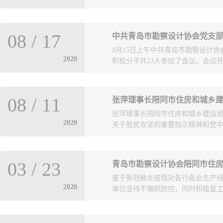
八局四公司总工程师叩殿强、副总
08
/
17
中共青岛市勘察设计协会党支
目的、发展愿景等做了发言。市住
8月15日上午中共青岛市勘察设计协
牌成立表示祝贺，他指出，四公司
2020
积极分子共23人参加了会议。会议开
力，也为八局四公司积极探索工程
四公司设计管理研究院是在中建八局四
下筹备成立的，是四公司在“两个典范
唱国歌。会议由党支部副书记林婧主
要决策。成立设计管理研究院将逐
08
/
11
张萍理事长陪同市住房和城乡
关于思想建设，组织建设以及作风
设计管理支撑施工精益求精，实现设
张萍理事长陪同市住房和城乡建设
结一心，全面提升工作中党员的战
色鲜明、中建著名、行业知名”的总
2020
关于脱贫攻坚的重要指示精神和党中央
记张萍同志就“三述”结合民主生活
课。这堂党课教育我们要坚守初心
史赋予我们的重任，从建设家乡做
坚，7月28日至29日，青岛市勘
民族伟大复兴而贡献力量。同时也
03
/
23
青岛市勘察设计协会陪同市住
党组成员、副局长刘波、局办公室
求，希望全体党员立足本职，爱岗敬
鉴于新冠肺炎疫情对各行各业生产
建集团、中青建安、海川集团等企业
述”，每位党员同志和入党积极分子
2020
单位坚持不懈抓防控，同时积极复工复
陇南住建系统召开了东西部扶贫协
会，是协会党支部积极贯彻落实中共青
工作开展进行深入会谈，希望以青岛
排召开的，把“三述”作为支部“三会
划、建设、管理方面的先进经验，
青岛”进行了专题讨论。协会党支部
理事长张萍、秘书长潘贵成先后于3月