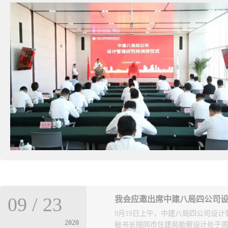
09
/
23
我会应邀出席中建八局四公司
9月19日上午，中建八局四公司设
2020
秘书长陪同市住建局勘察设计处于周军