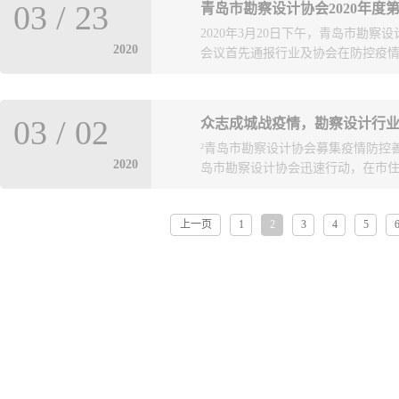
行实地走访了青岛住建系统在陇南
合，不断提高“三述”活动成效。
03
/
23
青岛市勘察设计协会2020年度
和城乡建设局勘察设计处于周军处
业等乡村振兴示范项目。陇南市召开
2020年3月20日下午，青岛市勘察
司及青岛北洋建筑设计有限公司进
和城乡建设行业框架协议，举行了签
2020
会议首先通报行业及协会在防控疫情方
展情况。 此次调研重点了解了三家
察设计协会以消费扶贫的方式购买陇
企业自发开展的慈善捐助情况后。
半点不松懈，进一步落实市委、市
炎疫情发生以来，青岛市勘察设计
控和经济发展两不误。调研还就企
03
/
02
众志成城战疫情，勘察设计行
署，通过发起联合倡议、组织慈善
作意见建议、本年度重点工作以及政
²青岛市勘察设计协会募集疫情防控
共同抗击疫情，抓好复工复产。会议
行了深入细致的交流。下一步，协
2020
岛市勘察设计协会迅速行动，在市住房
岛论坛”、全市工程勘察设计行业“
的问题、需求，充分发挥协会桥梁
大会”三项当前重点推进的工作进展
良好环境，促进协会共享平台发展
了《关于减半收取2020年度会费
上一页
1
2
3
4
5
积极号召全体会员单位认真落实好
事项》两个会议提案，决定对202
协会会员单位中发起了“抗击新型冠
当前疫情带来的不利影响和发展压
扬发扬一方有难八方支援的优良传
汇建设工程施工图审查有限公司，
市民用建筑设计院、青岛市建筑设
务所、青岛市市政工程设计研究院
工图审查有限公司、青岛城乡建筑
海精典规划建筑设计有限公司青岛分
出援助之手，第一时间通过企业捐款、
体现了我市工程勘察设计行业的责任