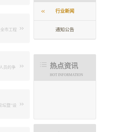
的计划性、预算编制的科学性；联合市财政局对
行业新闻
、调度。2加强施工图审查服务绩效评价，并和资
青岛市勘
实现我市
查机构强化审查服务，确保审查机构为社会提供优
通知公告
在全市工程
动。来自
图审查服务效率，将审查时限控制在法定时限的
交流会。中
用现状、
型项目不超过8个工作日、中小型项目不超过5个
于BIM
项目不超过4个工作日、中小型项目不超过3个工
术力量参
强服务意识，通过容缺受理、创新工作模式、分
对可能导
热点资讯
人员的争
即日起至
建设项目尽快完成施工图设计文件审查，早日进
理阶段
HOT INFORMATION
查试点工作，争取早日实现建设单位“不用跑一
各市勘察设
论坛暨“设
权威专家以