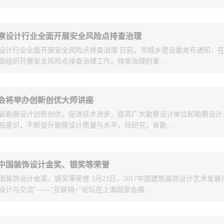
每月台账动态更新制度，提高资金拨付
全市施工图审查购买服务工作进行指导
于BIM的装配式技术交流会”在青岛东晖国际大酒店顺利举行。本次活动是
察设计行业全面开展安全风险点排查治理
岛市建筑节能协会结合当前国内装配式建筑发展的总体形势要求，为推动
金拨付工作进行挂钩。3指导施工图审
设计行业全面开展安全风险点排查治理 日前，市城乡建设委发布通知，
式建筑占新建建筑比例达到30%以上的任务目标而组织举办的一次技术交流活
质高效的服务。要求审查机构提高施工
面组织开展安全风险点排查治理工作。排查治理的重...
计单位、施工图审查机构、房地产开发及施工企业共300余人参加了本次
院田春雨、夏绪勇两位专家向与会代表系统介绍了装配式建筑的发展及应
一半以内，设计文件审查时限压缩至大
构设计要点和案列分析、基于装配式建筑的PKPM-BIM平台、应用软件及基
工作日；勘察报告审查时限压缩至大型
市建设主管部门、勘察设计单位、施工图审查机构通过聘请专家或专业技
化设计要点等技术内容。
会将举办创新创优大师讲座
作日。同时，要求各审查机构进一步增
方法，在各自辖区及行业领域内全面组织开展安全风险点排查治理工作，
省勘察设计创新创优，促进技术进步，提高广大勘察设计单位和勘察设计
发生的安全风险进行全面排查并及时做好防控治理工作。排查治理工作自
步审查、分步发放合格书等方式，力促
品意识，不断提升勘察设计质量与水平，经研究，省勘...
，分三个阶段进行：（一）排查阶段（即日起至2017年4月底），（二）治
入施工环节。4积极探索开展数字化审
15日至5月底），（三）检查验收阶段（2017年6月）。
次”。
2017年4月12日在济南举办勘察设计“创新创优大师讲座”。参会人员包括
中国装饰设计金奖、银奖等荣誉
评优的同志、甲级勘察设计单位主管质量技术负责人或评优负责同志。
装饰设计金奖、银奖等荣誉 3月23日，2017中国建筑装饰设计艺术发展
计与交流”——“互联网+”论坛在上海国家会展...
举行，中国建筑装饰协会李秉仁会长等行业领导、国内外建筑装饰设计界