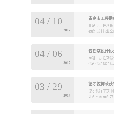
好地发挥作用”这
导对勘察测绘院
面反制的立体化
办的“青岛市基
04
/
10
青岛市工程勘
察设计协会、青
息”防打一体化的
青岛市工程勘察
2020年装配
2017
力、反应迅速、
勘察设计行业全
我市工程勘察设
国建筑科学研究
一支“特别能打胜
装配式混凝土结
“服务大局、服务
点内容是：各区
平台的装配式深
04
/
06
省勘察设计协
保障中心作用，
与风险点辨识等
为进一步推动我
致安全生产事故
宝华、吕凤华、
2017
优创优意识和精
2017年6月底
（2017年4月
察设计协会定于
03
/
29
德才装饰荣获
计协会负责组织
德才装饰荣获中国
2017
计面对面东西方设
中心2号馆隆重