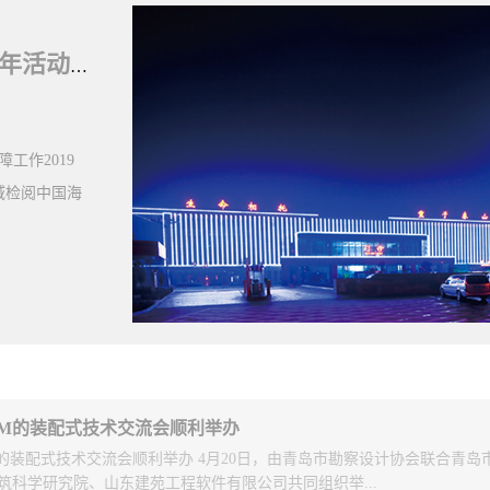
2018
.
08
.
16
6872
青岛市城乡建设委在全省施工图审查制
召开了施工图审查制度改革工作座谈会
言。本次会议旨在贯彻落实习近平总书记
more
精神和省委、省政府新旧动能转换重大
作。会议主要研究贯彻落实“放管服”
查、多审合一改革的思路和举措。参会
领导、勘察设计科（处）长、抗震办主
IM的装配式技术交流会顺利举办
单位代表；邀请省人防、公安消防等部
M的装配式技术交流会顺利举办 4月20日，由青岛市勘察设计协会联合青岛
筑科学研究院、山东建苑工程软件有限公司共同组织举...
包括：1积极开展政府购买施工图审查