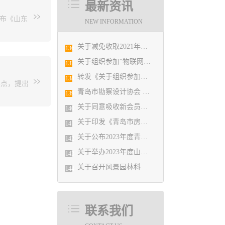
最新资讯
饰设计奖
发布《山东
017中国
NEW INFORMATION
预祝活动
特的设计
关于减免收取2021年度会费的决定
136
界名车博
关于组织参加“物联网支撑的国产建筑设备节能控制技术论坛（青岛站）”活动的通知
化建筑设
137
计奖银
和旅游设
才装饰的
转发《关于组织参加山东省建设科技创新成果 竞赛的通知》的通知
138
要点，提出
海绵城
提供全产
青岛市勘察设计协会 关于对青岛市建筑设计BIM技术应用技能竞赛选拔赛获奖结果的公示
139
、建筑材
的设计师
关于同意吸收新会员单位的决定
计产业健康
140
才装饰成功
景观设
关于印发《青岛市房屋建筑和市政工程施工图设计文件报审时限管理办法》的通知
141
专家的专
DC+HD
关于公布2023年度青岛市优秀工程勘察设计成果竞赛评选结果的通知
师对建筑
142
可与肯
关于举办2023年度山东省建筑信息模型（BIM）技术应用大赛申报说明宣贯会通知
，为社会
143
关于召开风景园林科技创新交流研讨会的通知
144
联系我们