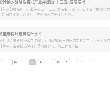
设计纳入战略性新兴产业并提出“十三五”发展要求
师出席论坛，德才装饰凭借突出的设计实力受邀参加论坛，并荣获中国装
计纳入战略性新兴产业并提出“十三五”发展要求 日前，山东省人民政府
2项，载誉而归。论坛伊始，中国建筑装饰协会李秉仁会长致辞，他阐述了“2
性新兴产业发展规划》，其中将建筑设计纳入战...
术发展论坛暨互联网+论坛”的举办对于中国建筑装饰行业的重要意义，并
功。在本次论坛上，德才装饰凭借先进的设计理念、突出的设计实力、独
项荣誉，其中山东大学青岛校区图书馆荣获中国装饰设计奖金奖，泰山世
作为数字创意产业中设计服务的一个子类。《规划》提出：大力发展特色
饰设计奖银奖，青岛13号线城际轨道交通高架站室内设计荣获中国装饰设
年将推动提升建筑设计水平
镇化发展需求，发展城市规划设计、建筑设计、环境规划设计、园艺设计
饰还领取了中国建筑装饰行业设计机构五十强企业证书。设计领域作为德
将推动提升建筑设计水平 日前，住建部建筑市场监管司印发了2017年工作
间布局、完善功能分区，注重文化表达，突出城市文化特色。促进设计在
已经涵盖了规划设计、建筑设计、装饰设计等多个细分领域，可以为客户
计水平。主要措施包括：贯彻落实《建筑工程设计招...
建过程中的融合应用，改善城市生态环境。大力发展家居用品、装饰材料
，同时德才装饰通过在英国成立DC+HD设计院，整合到150多位国际一流
相关的设计研发,提高设计产品的舒适性、实用性、安全性，推动室内设
了国内、国际两种资源的强强联合、优势互补。借助DC+HD设计院，德
洲、亚洲、中东、加勒比海等国际市场，并承接了诸多城市规划、住宅、
13
14
15
16
17
18
19
20
下一页
...
》，推行建筑设计方案、设计团队等符合设计特点的招标方式，提高评标
酒店设计项目，作为欧洲地标性建筑的波黑军港（伯特洛瓦港湾城）便是由
量；起草建筑师负责制指导意见，扩大建筑师负责制试点范围，实现建筑
的。中国装饰设计奖的取得是建筑装饰行业对德才装饰设计实力的高度认
控制；有序发展建筑工程设计事务所，激发设计人员创业创新活力。
继续发挥全产业链设计及国际资源的突出优势，继续引领装饰行业的发展
、更好的建筑装饰设计作品。