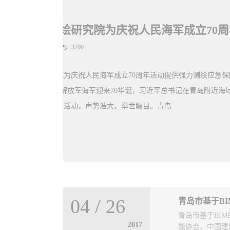
青岛市勘察测绘研究院为庆祝人民海军成立70周年活动提供强力测绘应急保障工作
岛市勘察设计协
障工作2019
书长的决定”，决
近海域检阅中国海
同意吸收中冶东方
备、全力参与，
对技术培训活动适
完成了无人机管
术培训活动中，
挥部委托，负责
会员区别取费标
到任务后，第一时
04
/
26
青岛市基于B
会员大会通报取
建制的扁平化指
青岛市基于BI
2017
能协会、中国建
岛市勘察设计协
立起紧密有效的