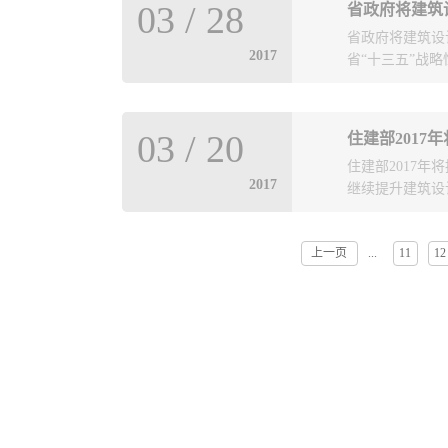
03
/
28
省政府将建筑
及众多优秀设计
省政府将建筑设
金奖1项，银奖
2017
省“十三五”战略
建筑装饰设计艺
能够取得圆满成
作品，荣获了多
略性新兴产业，
览馆荣获中国装
03
/
20
住建部2017
计。围绕新型城
奖，同时德才装
住建部2017年
计，优化城市空
重要领域，目前
2017
继续提升建筑设
市、智慧城市创
业链的设计服务
料等与室内装修
资源，成功实现
发展。
将业务拓展到欧
上一页
11
12
...
标投标管理办法
计、大型场馆及
业水平和评标质
设计院进行设计
项目设计的管理
定，德才装饰将
各界奉献出更多