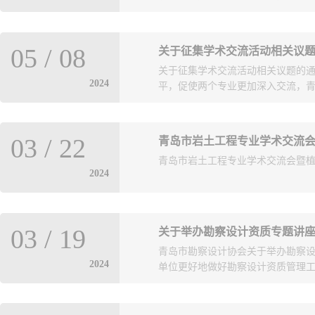
、净水设备等供水领域系列产品设
05
/
08
关于征集学术交流活动相关议
项行业标准，是国内供水设备的领
关于征集学术交流活动相关议题的通
行。我会近期根据有关单位意见，决定
2024
平，促使两个专业更加深入交流，青岛
活动，现将有关事项预先通知如下：
二、 时间安排2024年6月7日（
13:00时在青岛汽车东站对面金
员会、青岛市土木工程学会地基基础
市阳光大道177号），之后返回青
03
/
22
青岛市岩土工程专业学术交流
定将于近期举办“岩土&结构学术交
大工业园春阳路）。18:00安排工
青岛市岩土工程专业学术交流会暨植桩
内容： 岩土、结构两专业对对方
单位相关专业技术负责人（每单位不
2024
送方法：请最晚于5月24日17:00前发
邮件方式，于6月4日前发送到协会秘书
式以备后期交流。3、后期工作：专
萌，联系电话，85931913。活动
并在正式活动中进行解答。3、联系人
13963958181。 ..
2024年5月8日
03
/
19
关于举办勘察设计资质专题讲
青岛市勘察设计协会关于举办勘察设
2024
单位更好地做好勘察设计资质管理工作
有关领导及专家拟于近期组织举办勘