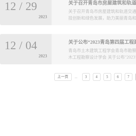
12
/
29
关于召开青岛市房屋建筑和轨
安排：活动拟定在近期举办，具体时
关于召开青岛市房屋建筑和轨道交通
围：本次活动仅限我会会员参加，意
2023
技创新和绿色发展，助力美丽青岛和高
附后）。三、 问题征集：为有针对
请各会员单位重点结合下列内容提前
勘察设计乙级资质新申请、增项、延
屋建筑和轨道交通领域噪声与振动控
（含事业单位改制）以及跨省变更；
12
/
04
关于公布“2023青岛第四届工
享美好生活，提升城市品质二、会议时间2
业在资质管理方面存在的其他问题。
青岛市土木建筑工程学会青岛市勘
和悦酒店一楼昆仑厅（市南区金湾路
qkxmsc@126.com。联系人：王一斐，
2023
木工程勘察设计学会 关于公布“202
（二）支持单位：青岛市勘察设计
察设计资质专题讲座活动报名回执
术研究院山东奥卓新材料有限公司
领导。（二）相关高校、科研院所
上一页
3
4
5
6
7
...
计大赛”评选结果的通知各设计单位
位和施工图审查机构的相关管理人
青岛市勘察设计协会、青岛市崂山
享。序号姓名单位分享主题1闫国军
联合下发的《关于举办“2023青岛
市城市规划设计研究院宜居青岛安静
极组织了该竞赛的参赛工作。本次
的综合减振降噪工作4张旭锋北京理
审，并对评审结果进行了公示。共评选
邬玉斌北京市科学技术研究院城市
布。 附:2023青岛第四届工程建设
控技术（三）参会人员和演讲嘉宾
青岛市勘察设计协会青岛市崂山区工
2024年1月5日17:00之前将会议回
年12月04日
较多，会务组不统一安排接送，请
联系方式联 系 人：彭聪，电话：1836