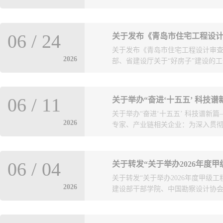
能齐全……好房子是什么样子？谁可
06
/
24
关于发布《青岛市住宅工程设计
勘察设计协会为了更好地让设计师
关于发布《青岛市住宅工程设计审查
什么宏大的研究，就是想把大家住
2026
部、省建设厅关于“好房子”建设的工
——大家真正在意的是什么，哪些
的某一家人住得更舒心一点。问卷
真实的那个就好。所有回答都是匿
乡建设局关于加强住宅工程设计质
我们。请您扫描下方的二维码填写问卷
06
/
11
关于举办“奋进‘十五五’ 科技谱
展，我们组织编制了《青岛市住宅工
日
关于举办“奋进‘十五五’ 科技谱新篇
布《青岛市住宅工程设计审查品质 提
2026
专家、产业链相关企业：为深入贯彻落
提升指引（2026版）.pdf 青岛市勘察
建厅关于加强建设科技创新与成果推广应
06
/
04
关于转发“关于举办2026年度
科技创新交流会”，会议紧扣“202
关于转发“关于举办2026年度甲级
化、绿色低碳发展方向，汇聚行业
2026
建设部干部学院、中国勘察设计协会“关
宜通知如下：一、会议时间2026年6
（青岛）通信产业园2号楼腾远设计
请将车辆停放至地下二层车库）三
勘察单位总工程师培训班的通知”转