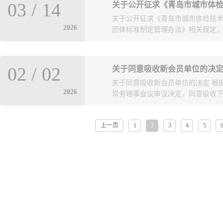
计协会、房地产业协会理事会成员
03
/
14
关于公开征求《青岛市城市体
报，参加培训的单位请填写好《推荐学
建筑、数字家庭、智慧工地、智能
关于公开征求《青岛市城市体检技术
协会邮箱xhjszxb@163.com。报
导、行业产业链上下游骨干企业代表
2026
团体标准制定管理办法》相关规定，由
附件1：关于举办2026年度甲级工程
（二）技术分享与科普宣讲（议题暂定
附件3：各单位学员汇总表docx 2026
布；2.双碳战略下超阶零碳数字建筑
采集系统；5.数字家庭专题分享；6
岛市城市规划设计研究院等单位主
打造好房子工业化智能建造新模式；
02
/
02
关于同意吸收新会员单位的决
体标准的名义发布，现向社会公开
建造产业化发展路径。（三）交流
关于同意吸收新会员单位的决定 根
意见：1.信函。邮寄地址：青岛市市南区宁
技术骨干准时参会。参会代表名单于6月
2026
常务理事会议审议决定，同意吸收下列
子邮件。邮箱：qkxmsc@126.com
qkxmsc@126.com。（二）做
日。 附件：青岛市城市体检技术规程（征求
上一页
1
2
3
4
5
员：山东海普勘察设计有限公司青
智飞控科技有限公司山东纵科电力
有限公司山东锐邦电力设计有限公司（